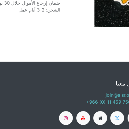
ضمان إرجاع الأموال خلال 30 يوماً
الشحن: 2-3 أيام عمل
 معنا
join@aisr.
+966 (0) 11 459 7