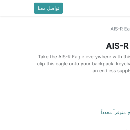
تواصل معنا
AIS-R Ea
AIS-R
Take the AIS-R Eagle everywhere with thi
clip this eagle onto your backpack, keycha
an endless suppl
 متوفراً مجدداً